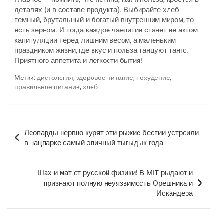
деталях (и в составе продукта). Выбирайте хлеб
темный, брутальный и богатый внутренним миром, то
есть зерном. И тогда каждое чаепитие станет не актом
капитуляции перед лишним весом, а маленьким
праздником жизни, где вкус и польза танцуют танго.
Приятного аппетита и легкости бытия!
Метки:
диетология
,
здоровое питание
,
похудение
,
правильное питание
,
хлеб
Навигация
Леопарды нервно курят эти рыжие бестии устроили
по
в нацпарке самый эпичный тыгыдык года
записям
Шах и мат от русской физики! В MIT рыдают и
признают полную неуязвимость Орешника и
Искандера