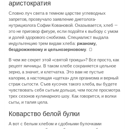
аристократия
Словно луч света в темном царстве углеводных
запретов, прозвучало заявление диетолога-
нутрициолога Софии Ковановой. Оказывается, хлеб —
это не приговор фигуре, если подойти к выбору с умом
и долей здорового снобизма. Специалист выдала
индульгенцию трем видам хлеба:
ржаному,
бездрожжевому и цельнозерновому
. 🍞
В чем же секрет этой «святой троицы»? Все просто, как
рецепт яичницы. В таком хлебе сохраняется цельное
зерно, а значит, и клетчатка. Это вам не пустые
калории, а настоящая «щетка» для организма и верный
страж сытости. Съев кусочек такого хлеба, вы будете
чувствовать себя сытым дольше, чем после просмотра
трех сезонов кулинарного шоу. Как говорится, и волки
сыты, и талия цела.
Коварство белой булки
А вот с белым хлебом и сдобными булочками