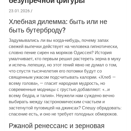
безупречной фигуры
23.01.2026
Хлебная дилемма: быть или не
быть бутерброду?
Задумывались ли вы когда-нибудь, почему запах
свежей выпечки действует на человека гипнотически,
словно пение сирен на моряков Одиссея? История
умалчивает, кто первым решил растереть зерна в муку
и испечь лепешку, но этот гений явно не думал о том,
что спустя тысячелетия его потомки будут со
священным ужасом подсчитывать калории. «Хлеб —
всему голова», — гласит народная мудрость, но
современные модницы с грустью добавляют: «…и
всему бедра, и талия». Неужели нам суждено вечно
выбирать между гастрономическим счастьем и
застегнутой пуговицей на джинсах? Спешу обрадовать:
спасение есть, и оно не требует голодных обмороков.
Ржаной ренессанс и зерновая