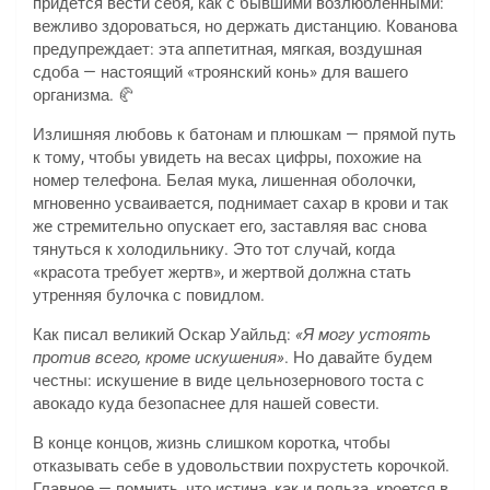
придется вести себя, как с бывшими возлюбленными:
вежливо здороваться, но держать дистанцию. Кованова
предупреждает: эта аппетитная, мягкая, воздушная
сдоба — настоящий «троянский конь» для вашего
организма. 🥐
Излишняя любовь к батонам и плюшкам — прямой путь
к тому, чтобы увидеть на весах цифры, похожие на
номер телефона. Белая мука, лишенная оболочки,
мгновенно усваивается, поднимает сахар в крови и так
же стремительно опускает его, заставляя вас снова
тянуться к холодильнику. Это тот случай, когда
«красота требует жертв», и жертвой должна стать
утренняя булочка с повидлом.
Как писал великий Оскар Уайльд:
«Я могу устоять
против всего, кроме искушения»
. Но давайте будем
честны: искушение в виде цельнозернового тоста с
авокадо куда безопаснее для нашей совести.
В конце концов, жизнь слишком коротка, чтобы
отказывать себе в удовольствии похрустеть корочкой.
Главное — помнить, что истина, как и польза, кроется в