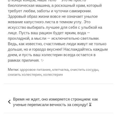
В конце концов, наше тело — это не просто
биологическая машина, а роскошный храм, который
требует любви, заботы и чуточки самоиронии.
Здоровый образ жизни вовсе не означает унылое
жевание капустного листа в темном углу. Это
искусство выбирать лучшее для себя с улыбкой на
лице. Пусть ваш рацион будет ярким, вода —
прохладной, а мысли — исключительно светлыми.
Ведь, как известно, счастливые люди живут не только
дольше, но и гораздо вкуснее! Наслаждайтесь каждым
днем, и пусть ваш холестерин всегда остается в
рамках приличия. ✨
Метки:
здоровое питание
,
клетчатка
,
очистить сосуды
,
снизить холестерин
,
холестерин
Навигация
Время не ждет, оно измеряется стронцием: как
по
ученые переписали вечность за секунду! ⏳
записям