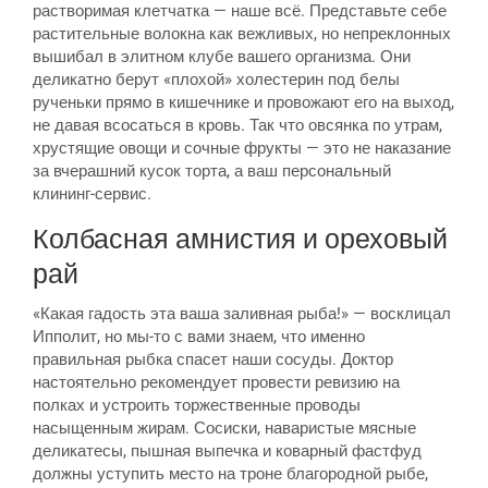
растворимая клетчатка — наше всё. Представьте себе
растительные волокна как вежливых, но непреклонных
вышибал в элитном клубе вашего организма. Они
деликатно берут «плохой» холестерин под белы
рученьки прямо в кишечнике и провожают его на выход,
не давая всосаться в кровь. Так что овсянка по утрам,
хрустящие овощи и сочные фрукты — это не наказание
за вчерашний кусок торта, а ваш персональный
клининг-сервис.
Колбасная амнистия и ореховый
рай
«Какая гадость эта ваша заливная рыба!» — восклицал
Ипполит, но мы-то с вами знаем, что именно
правильная рыбка спасет наши сосуды. Доктор
настоятельно рекомендует провести ревизию на
полках и устроить торжественные проводы
насыщенным жирам. Сосиски, наваристые мясные
деликатесы, пышная выпечка и коварный фастфуд
должны уступить место на троне благородной рыбе,