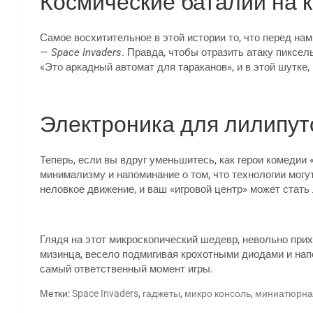
Космические баталии на 
Самое восхитительное в этой истории то, что перед на
—
Space Invaders
. Правда, чтобы отразить атаку пиксел
«Это аркадный автомат для тараканов», и в этой шутке,
Электроника для лилипут
Теперь, если вы вдруг уменьшитесь, как герои комедии 
минимализму и напоминание о том, что технологии могу
неловкое движение, и ваш «игровой центр» может стать
Глядя на этот микроскопический шедевр, невольно при
мизинца, весело подмигивая крохотными диодами и нап
самый ответственный момент игры.
Метки:
Space Invaders
,
гаджеты
,
микро консоль
,
миниатюрная