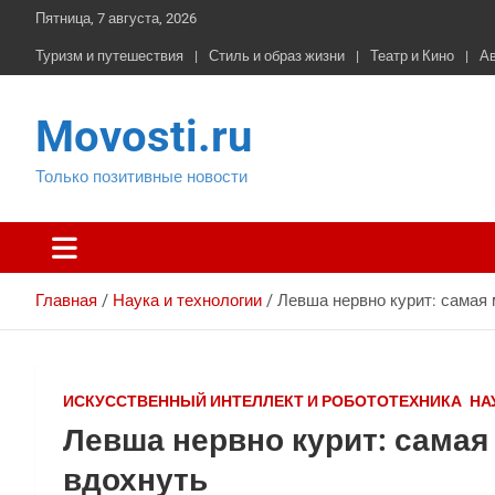
Перейти
Пятница, 7 августа, 2026
к
содержимому
Туризм и путешествия
Стиль и образ жизни
Театр и Кино
А
Movosti.ru
Только позитивные новости
Главная
Наука и технологии
Левша нервно курит: самая 
ИСКУССТВЕННЫЙ ИНТЕЛЛЕКТ И РОБОТОТЕХНИКА
НА
Левша нервно курит: самая
вдохнуть