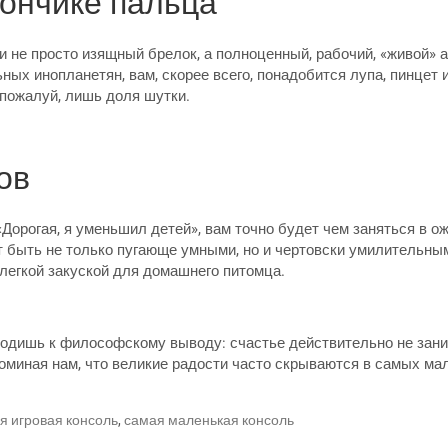
кончике пальца
ми не просто изящный брелок, а полноценный, рабочий, «живой»
ьных инопланетян, вам, скорее всего, понадобится лупа, пинцет 
 пожалуй, лишь доля шутки.
ов
«Дорогая, я уменьшил детей», вам точно будет чем заняться в 
т быть не только пугающе умными, но и чертовски умилительным
 легкой закуской для домашнего питомца.
ходишь к философскому выводу: счастье действительно не зани
оминая нам, что великие радости часто скрываются в самых мал
 игровая консоль
,
самая маленькая консоль