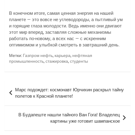
В конечном итоге, самая ценная энергия на нашей
планете — это вовсе не углеводороды, а пытливый ум
и горящие глаза молодости. Ведь именно они двигают
этот мир вперед, заставляя сложные механизмы
работать по-новому, а всех нас — с искренним
оптимизмом и улыбкой смотреть в завтрашний день.
Метки:
Газпром нефть
,
карьера
,
нефтяная
промышленность
,
стажировка
,
студенты
Навигация
Марс подождет: космонавт Юрчихин раскрыл тайну
по
полетов к Красной планете!
записям
В Будапеште нашли тайного Ван Гога! Владелец
картины уже готовит шампанское